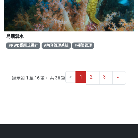
島嶼潛水
#RWD響應式設計
#內容管理系統
#權限管理
«
1
2
3
»
顯示第
1
至
16
筆， 共
36
筆