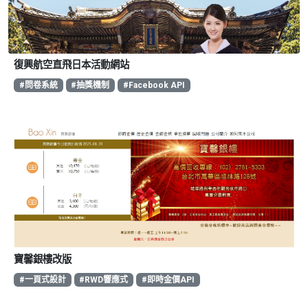
復興航空直飛日本活動網站
#問卷系統
#抽獎機制
#Facebook API
寶馨銀樓改版
#一頁式設計
#RWD響應式
#即時金價API