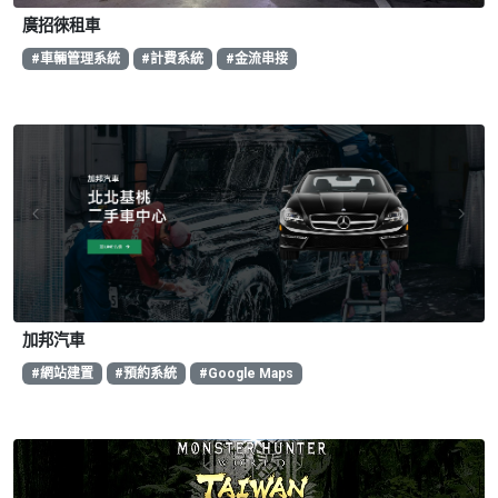
廣招徠租車
#車輛管理系統
#計費系統
#金流串接
加邦汽車
#網站建置
#預約系統
#Google Maps