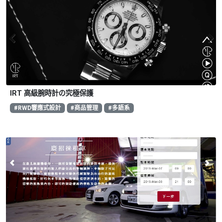
IRT 高級腕時計の究極保護
#RWD響應式設計
#商品管理
#多語系