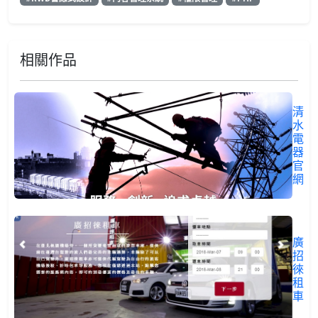
相關作品
清
水
電
器
官
網
廣
招
徠
租
車