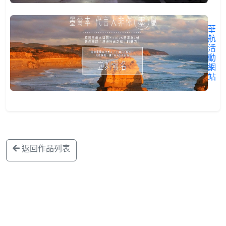
華
航
活
動
網
站
返回作品列表