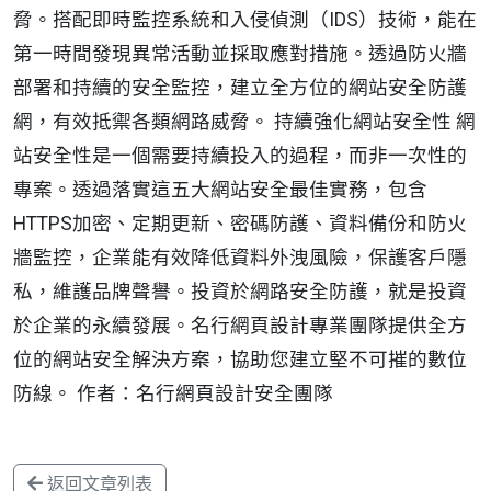
脅。搭配即時監控系統和入侵偵測（IDS）技術，能在
第一時間發現異常活動並採取應對措施。透過防火牆
部署和持續的安全監控，建立全方位的網站安全防護
網，有效抵禦各類網路威脅。 持續強化網站安全性 網
站安全性是一個需要持續投入的過程，而非一次性的
專案。透過落實這五大網站安全最佳實務，包含
HTTPS加密、定期更新、密碼防護、資料備份和防火
牆監控，企業能有效降低資料外洩風險，保護客戶隱
私，維護品牌聲譽。投資於網路安全防護，就是投資
於企業的永續發展。名行網頁設計專業團隊提供全方
位的網站安全解決方案，協助您建立堅不可摧的數位
防線。 作者：名行網頁設計安全團隊
返回文章列表