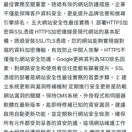
最佳實務至關重要。透過有效的網站防護措施，企業
不僅能保障客戶資料安全，更能提升品牌信譽和搜尋
引擎排名。 五大網站安全性最佳實務 1. 部署HTTPS加
密與SSL憑證 HTTPS加密連線是現代網站的基本配
備。透過安裝SSL/TLS憑證，您的網站能夠實現端對
端的資料加密傳輸，有效防止中間人攻擊。HTTPS不
僅強化網站安全防護，Google更將其列為SEO排名因
素，對網路安全和使用者信任度都有顯著提升。SSL
憑證的部署是網站安全性最佳實務的首要步驟。 2. 建
立系統更新與漏洞修補機制 定期進行安全更新是防範
網站漏洞的關鍵。保持CMS系統、外掛程式和伺服器
軟體在最新版本，能即時修補已知的資安漏洞。建議
啟用自動更新功能，並定期執行網站安全檢測，確保
所有元件都受到妥善的資安防護。這項網站維護工作