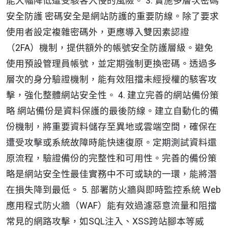
能大幅降低遭受駭客入侵的風險。 3. 實施多層次密碼
安全防護 密碼安全是網站防護的重要防線。除了要求
使用者設定複雜密碼外，更應導入雙因素認證
（2FA）機制，提供額外的帳號安全防護層級。避免
使用預設管理員帳號，並定期強制更換密碼。透過多
層次的身分驗證機制，能有效阻擋未經授權的駭客攻
擊，強化整體網站安全性。 4. 建立完善的網站備份策
略 網站備份是資料保護的最後防線。建立自動化的備
份機制，將重要資料儲存至異地或雲端空間，確保在
遭受攻擊或系統故障時能快速復原。定期測試資料還
原流程，驗證備份的完整性和可用性。完善的備份策
略是網站安全性最佳實務中不可或缺的一環，能將潛
在損失降到最低。 5. 部署防火牆與即時監控系統 Web
應用程式防火牆（WAF）能有效過濾惡意流量和阻擋
常見的網路攻擊，如SQL注入、XSS跨站腳本等威