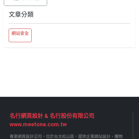
文章分類
網站安全
名行網頁設計 & 名行股份有限公司
www.meetone.com.tw
專業網頁設計公司，位於台北松山區，提供企業網站設計、購物